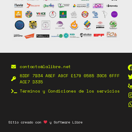
contacto@lalibre.net
8DDF 7B34 A8EF A9CF E179 0585 30C6 6FFF
ACE7 D335
Términos y Condiciones de los servicios
Sitio creado con
y Software Libre