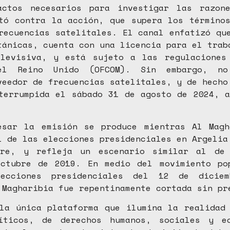
actos necesarios para investigar las razon
tó contra la acción, que supera los término
recuencias satelitales. El canal enfatizó qu
tánicas, cuenta con una licencia para el trab
elevisiva, y está sujeto a las regulaciones
del Reino Unido (OFCOM). Sin embargo, no
veedor de frecuencias satelitales, y de hecho
terrumpida el sábado 31 de agosto de 2024, 
esar la emisión se produce mientras Al Magh
l de las elecciones presidenciales en Argelia
re, y refleja un escenario similar al de
octubre de 2019. En medio del movimiento po
ecciones presidenciales del 12 de dicie
 Magharibia fue repentinamente cortada sin pr
la única plataforma que ilumina la realidad
íticos, de derechos humanos, sociales y e