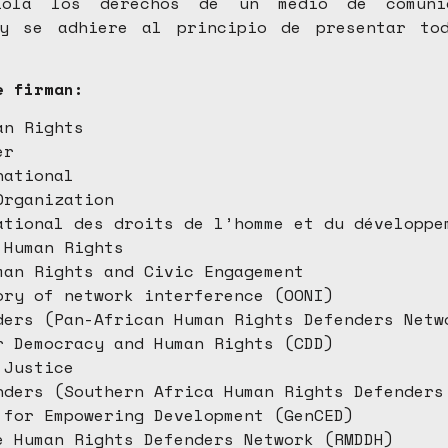
iola los derechos de un medio de comuni
 y se adhiere al principio de presentar to
e firman:
an Rights
ter
national
Organization
ational des droits de l’homme et du développ
 Human Rights
man Rights and Civic Engagement
ory of network interference (OONI)
ders (Pan-African Human Rights Defenders Netw
r Democracy and Human Rights (CDD)
 Justice
nders (Southern Africa Human Rights Defenders
 for Empowering Development (GenCED)
e Human Rights Defenders Network (RMDDH)