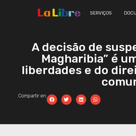
SERVIÇOS
DOC
A decisão de suspe
Magharibia” é um
liberdades e do dire
comun
Compartir en: