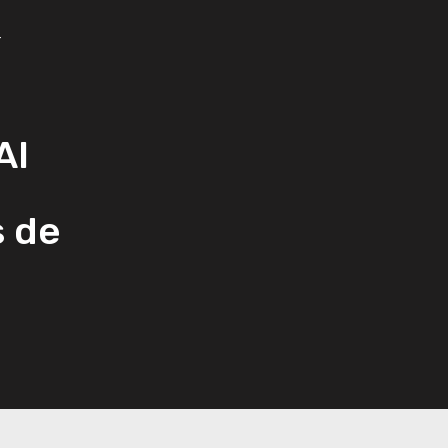
T
Al
s de