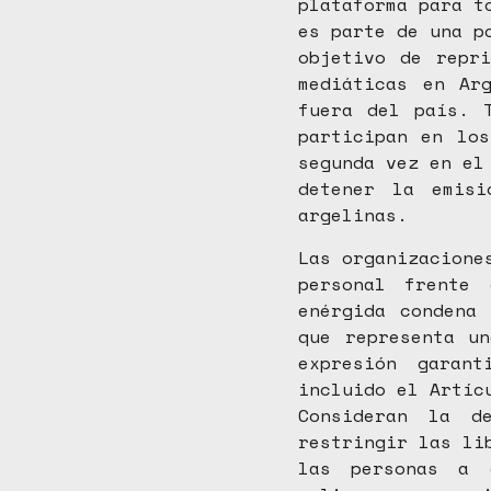
plataforma para t
es parte de una p
objetivo de repr
mediáticas en Ar
fuera del país. 
participan en lo
segunda vez en el
detener la emisi
argelinas.
Las organizacione
personal frente
enérgida condena
que representa u
expresión garant
incluido el Artíc
Consideran la d
restringir las li
las personas a 