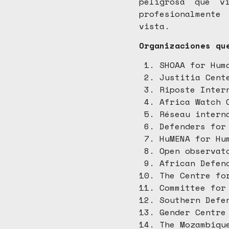
peligrosa que v
profesionalmente
vista.
Organizaciones qu
SHOAA for Hum
Justitia Cen
Riposte Inter
Africa Watch 
Réseau intern
Defenders for
HuMENA for Hu
Open observat
African Defen
The Centre fo
Committee for
Southern Defe
Gender Centre
The Mozambiqu