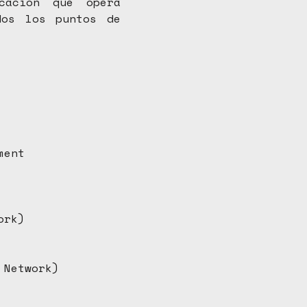
cación que opera
dos los puntos de
ement
ork)
 Network)