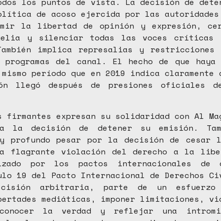
odos los puntos de vista. La decisión de dete
olítica de acoso ejercida por las autoridades
imir la libertad de opinión y expresión, cer
gelia y silenciar todas las voces críticas 
También implica represalias y restricciones 
s programas del canal. El hecho de que haya 
 mismo período que en 2019 indica claramente 
ón llegó después de presiones oficiales d
s firmantes expresan su solidaridad con Al Ma
 a la decisión de detener su emisión. Tam
 y profundo pesar por la decisión de cesar l
na flagrante violación del derecho a la libe
izado por los pactos internacionales de 
ulo 19 del Pacto Internacional de Derechos Ci
ecisión arbitraria, parte de un esfuerzo
bertades mediáticas, imponer limitaciones, vi
conocer la verdad y reflejar una intromi