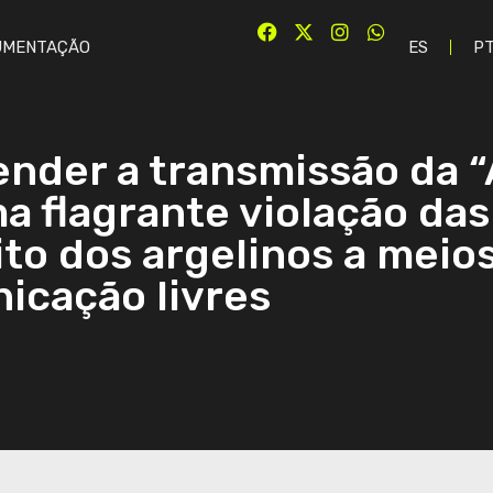
UMENTAÇÃO
ES
P
nder a transmissão da “
a flagrante violação das
ito dos argelinos a meio
icação livres