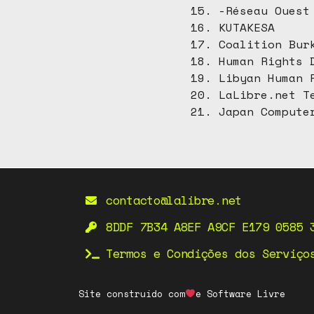
-Réseau Ouest
KUTAKESA
Coalition Bur
Human Rights 
Libyan Human 
LaLibre.net T
Japan Compute
contacto@lalibre.net
8DDF 7B34 A8EF A9CF E179 0585 
Termos e Condições dos Serviço
Site construído com
e Software Livre