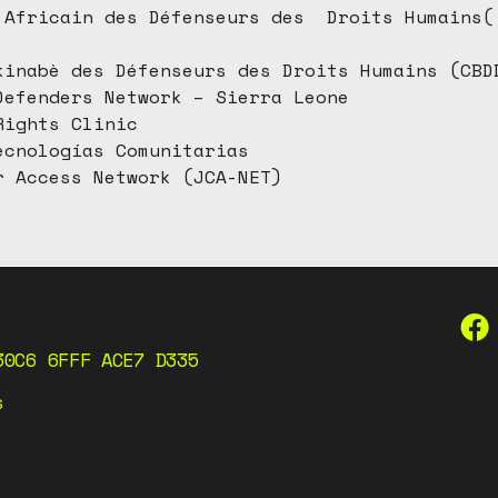
 Africain des Défenseurs des Droits Humains(
kinabè des Défenseurs des Droits Humains (CBD
Defenders Network – Sierra Leone
Rights Clinic
ecnologías Comunitarias
r Access Network (JCA-NET)
30C6 6FFF ACE7 D335
s